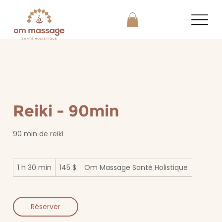
Reiki - 90min
90 min de reiki
145 dollars
1 h 30 min
1
145 $
Om Massage Santé Holistique
canadiens
3
0
m
i
Réserver
n