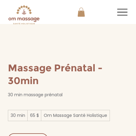
Massage Prénatal -
30min
30 min massage prénatal
65 dollars
30 min
3
65 $
Om Massage Santé Holistique
canadiens
0
m
i