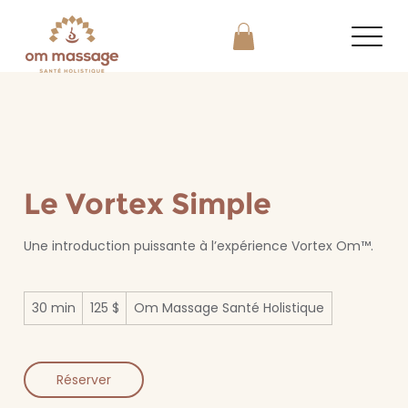
Le Vortex Simple
Une introduction puissante à l’expérience Vortex Om™.
125 dollars
30 min
3
125 $
Om Massage Santé Holistique
canadiens
0
m
i
n
Réserver