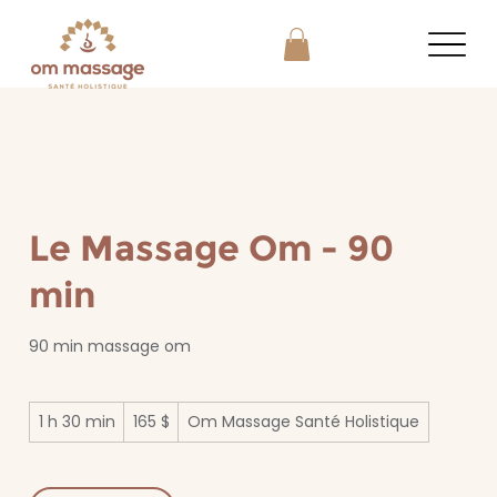
Le Massage Om - 90
min
90 min massage om
165 dollars
1 h 30 min
1
165 $
Om Massage Santé Holistique
canadiens
3
0
m