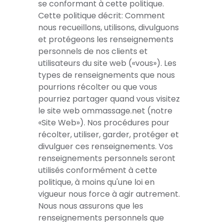
se conformant à cette politique.
Cette politique décrit: Comment
nous recueillons, utilisons, divulguons
Om Massage Santé Inc.
et protégeons les renseignements
personnels de nos clients et
L’expérience Vortex Om™ implique
utilisateurs du site web («vous»). Les
une inversion douce et un
types de renseignements que nous
Informations importantes
mouvement de rotation lent, conçus
pourrions récolter ou que vous
pour soutenir la relaxation, la
pourriez partager quand vous visitez
L’expérience Vortex Om™ est une
mobilité, l’exploration sensorielle et
le site web ommassage.net (notre
expérience de bien-être et ne
Reconnaissance du
le bien-être général. La plupart des
«Site Web»). Nos procédures pour
constitue pas un traitement médical,
participant
participants trouvent cette
récolter, utiliser, garder, protéger et
psychologique, de physiothérapie ou
expérience apaisante et
divulguer ces renseignements. Vos
En participant, vous reconnaissez
de chiropratique. Elle n’a pas pour
profondément relaxante. Toutefois,
renseignements personnels seront
que : l’expérience implique une
objectif de diagnostiquer, traiter,
Exonération de
comme pour toute activité de bien-
utilisés conformément à cette
inversion et un mouvement de
guérir ou prévenir une condition
responsabilité
être physique, la participation
politique, à moins qu'une loi en
rotation doux des étourdissements
médicale ou de santé mentale. La
comporte certains risques inhérents,
vigueur nous force à agir autrement.
Dans la mesure maximale permise
temporaires, nausées,
participation est volontaire, et vous
et les expériences individuelles
Nous nous assurons que les
par les lois du Québec, vous libérez
désorientation, modifications de
pouvez interrompre l’expérience à
Reconnaissance
peuvent varier.
renseignements personnels que
Om Massage Santé Inc., ses
l’équilibre, réactions émotionnelles
tout moment.