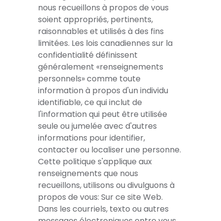
nous recueillons à propos de vous
propriétaires, employés,
ou inconfort physique léger peuvent
En réservant ou en participant à une
soient appropriés, pertinents,
contractuels, affiliés, ainsi que
occasionnellement survenir vous
séance Vortex Om™, vous confirmez
raisonnables et utilisés à des fins
Unchained LLC / Unchained Earth de
choisissez volontairement de
avoir lu, compris et accepté ce
limitées. Les lois canadiennes sur la
toute responsabilité liée à votre
participer vous êtes responsable
consentement éclairé, cette
confidentialité définissent
participation volontaire, sauf en cas
d’informer le personnel de toute
décharge et cet avis de non-
généralement «renseignements
de négligence grave ou de faute
condition de santé ou préoccupation
responsabilité.
personnels» comme toute
intentionnelle.
pertinente vous acceptez de
information à propos d'un individu
communiquer immédiatement tout
identifiable, ce qui inclut de
inconfort ou toute préoccupation
l'information qui peut être utilisée
pendant la séance le personnel de
seule ou jumelée avec d'autres
Om Massage Santé Inc. peut
informations pour identifier,
interrompre la séance à tout
contacter ou localiser une personne.
moment pour des raisons de sécurité
Cette politique s'applique aux
renseignements que nous
recueillons, utilisons ou divulguons à
propos de vous: Sur ce site Web.
Dans les courriels, texto ou autres
messages électroniques entre vous