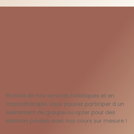
Prenez Rendez-
Vous dès
Aujourd'hui
Profitez de nos services holistiques et en
massothérapie. Vous pouvez participer à un
événement de groupe ou opter pour des
séances privées avec nos cours sur mesure !