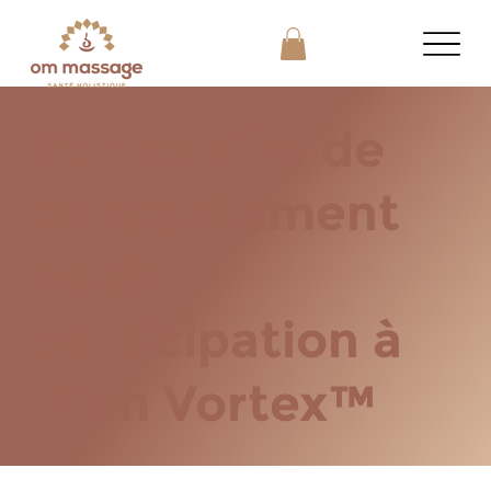
Formulaire de
consentement
et de
participation à
l’Om Vortex™