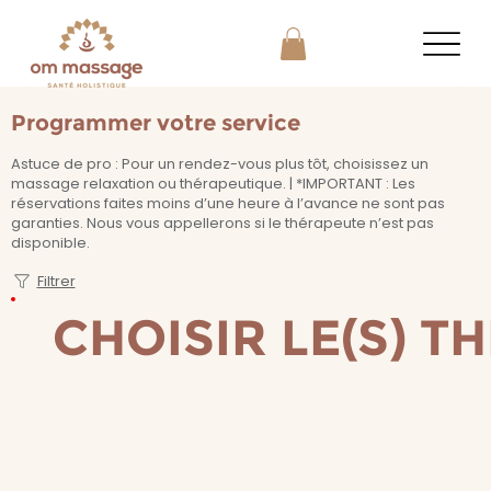
Programmer votre service
Astuce de pro : Pour un rendez-vous plus tôt, choisissez un
massage relaxation ou thérapeutique. | *IMPORTANT : Les
réservations faites moins d’une heure à l’avance ne sont pas
garanties. Nous vous appellerons si le thérapeute n’est pas
disponible.
Filtrer
CHOISIR LE(S) T
CHOISIR LE(S) T
Sélectionnez le ou les thérapeutes
en cliquant sur le filtre ci-dessus.