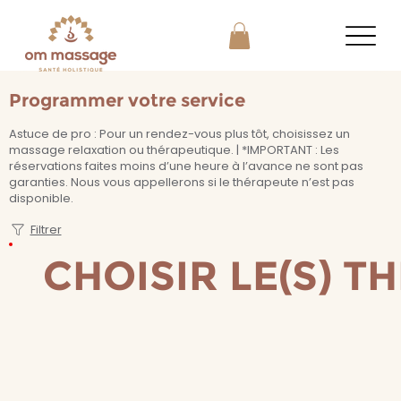
Programmer votre service
Astuce de pro : Pour un rendez-vous plus tôt, choisissez un
massage relaxation ou thérapeutique. | *IMPORTANT : Les
réservations faites moins d’une heure à l’avance ne sont pas
garanties. Nous vous appellerons si le thérapeute n’est pas
disponible.
Filtrer
CHOISIR LE(S) T
CHOISIR LE(S) T
Sélectionnez le ou les thérapeutes
en cliquant sur le filtre ci-dessus.