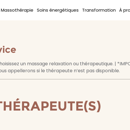
Massothérapie
Soins énergétiques
Transformation
À pr
vice
choisissez un massage relaxation ou thérapeutique. | *IMP
us appellerons si le thérapeute n’est pas disponible.
 THÉRAPEUTE(S)
 THÉRAPEUTE(S)