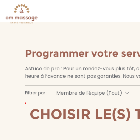
Programmer votre ser
Astuce de pro : Pour un rendez-vous plus tôt, 
heure à l’avance ne sont pas garanties. Nous vo
Membre de l'équipe (Tout)
Filtrer par :
CHOISIR LE(S)
CHOISIR LE(S)
Sélectionnez le ou les thérapeutes
en cliquant sur le filtre ci-dessus.